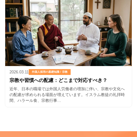
2026.03.11
外国人採用の基礎知識 / 宗教
宗教や習慣への配慮：どこまで対応すべき？
近年、日本の職場では外国人労働者の増加に伴い、宗教や文化へ
の配慮が求められる場面が増えています。イスラム教徒の礼拝時
間、ハラール食、宗教行事…