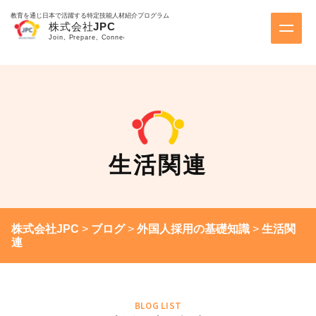
教育を通じ日本で活躍する特定技能人材紹介プログラム
生活関連
株式会社JPC
>
ブログ
>
外国人採用の基礎知識
>
生活関
連
BLOG LIST