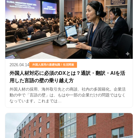
2026.04.14
外国人採用の基礎知識 / 生活関連
外国人材対応に必須のDXとは？通訳・翻訳・AIを活
用した言語の壁の乗り越え方
外国人材の採用、海外取引先との商談、社内の多国籍化。企業活
動の中で「言語の壁」は、もはや一部の企業だけの問題ではなく
なっています。これまでは…