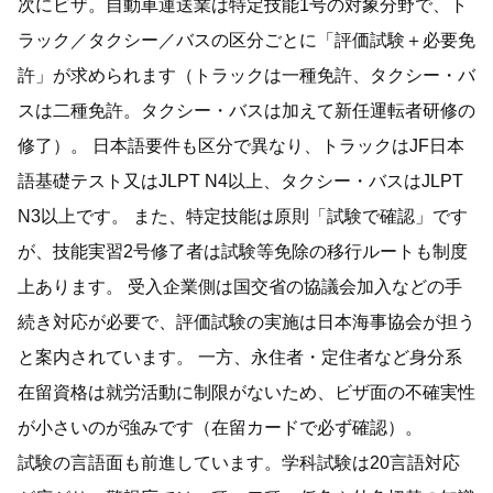
次にビザ。自動車運送業は特定技能1号の対象分野で、ト
ラック／タクシー／バスの区分ごとに「評価試験＋必要免
許」が求められます（トラックは一種免許、タクシー・バ
スは二種免許。タクシー・バスは加えて新任運転者研修の
修了）。 日本語要件も区分で異なり、トラックはJF日本
語基礎テスト又はJLPT N4以上、タクシー・バスはJLPT
N3以上です。 また、特定技能は原則「試験で確認」です
が、技能実習2号修了者は試験等免除の移行ルートも制度
上あります。 受入企業側は国交省の協議会加入などの手
続き対応が必要で、評価試験の実施は日本海事協会が担う
と案内されています。 一方、永住者・定住者など身分系
在留資格は就労活動に制限がないため、ビザ面の不確実性
が小さいのが強みです（在留カードで必ず確認）。
試験の言語面も前進しています。学科試験は20言語対応