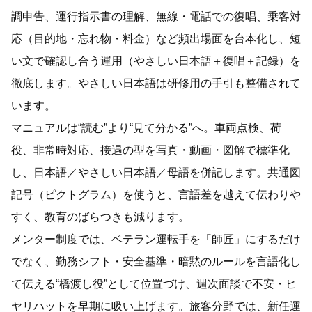
調申告、運行指示書の理解、無線・電話での復唱、乗客対
応（目的地・忘れ物・料金）など頻出場面を台本化し、短
い文で確認し合う運用（やさしい日本語＋復唱＋記録）を
徹底します。やさしい日本語は研修用の手引も整備されて
います。
マニュアルは“読む”より“見て分かる”へ。車両点検、荷
役、非常時対応、接遇の型を写真・動画・図解で標準化
し、日本語／やさしい日本語／母語を併記します。共通図
記号（ピクトグラム）を使うと、言語差を越えて伝わりや
すく、教育のばらつきも減ります。
メンター制度では、ベテラン運転手を「師匠」にするだけ
でなく、勤務シフト・安全基準・暗黙のルールを言語化し
て伝える“橋渡し役”として位置づけ、週次面談で不安・ヒ
ヤリハットを早期に吸い上げます。旅客分野では、新任運