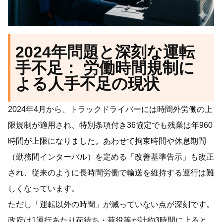
2024年問題と深刻な運転
手不足： 労働時間規制に
よる人手不足の現状
2024年4月から、トラックドライバーには時間外労働の上
限規制が適用され、特別条項付き36協定でも残業は年960
時間が上限になりました。あわせて拘束時間や休息期間
（勤務間インターバル）を定める「改善基準告示」も改正
され、従来のように長時間労働で輸送を維持する運行は難
しくなっています。
ただし「運転以外の時間」が減っていない点が深刻です。
政府は1運行あたり荷待ち・荷役等が計約3時間に上ると