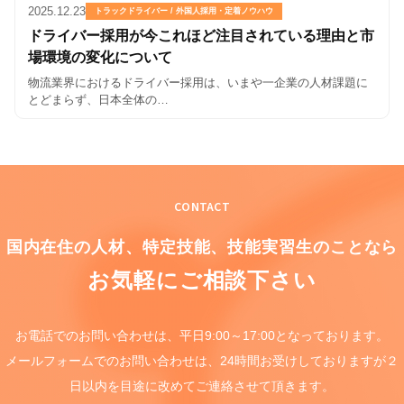
2025.12.23
トラックドライバー / 外国人採用・定着ノウハウ
ドライバー採用が今これほど注目されている理由と市
場環境の変化について
物流業界におけるドライバー採用は、いまや一企業の人材課題に
とどまらず、日本全体の…
CONTACT
国内在住の人材、特定技能、
技能実習生のことなら
お気軽にご相談下さい
お電話でのお問い合わせは、
平日9:00～17:00となっております。
メールフォームでのお問い合わせは、
24時間お受けしておりますが
２
日以内を目途に
改めてご連絡させて頂きます。