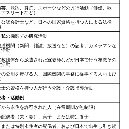
演芸、歌謡、舞踊、スポーツなどの興行活動（俳優、歌
ロアスリートなど）
、公認会計士など、日本の国家資格を持つ人による法律・
務
公私の機関での研究活動
報道機関（新聞、雑誌、放送など）の記者、カメラマンな
道活動
宗教団体から派遣された宣教師などが日本で行う布教その
教活動
府の公用を帯びる人、国際機関の事務に従事する人および
族
祉士の資格を持つ人が行う介護・介護指導活動
象者・活動例
臣から永住を許可された人（在留期間が無制限）
の配偶者（夫・妻）、実子、または特別養子
、または特別永住者の配偶者、および日本で出生し引き続