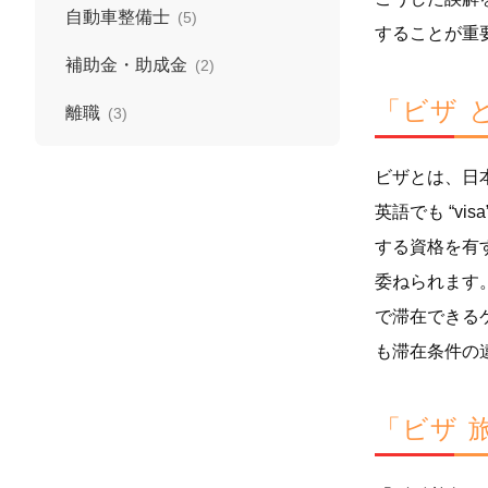
自動車整備士
(5)
することが重
補助金・助成金
(2)
「ビザ 
離職
(3)
ビザとは、日
英語でも “v
する資格を有
委ねられます
で滞在できる
も滞在条件の
「ビザ 