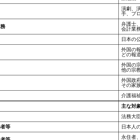
演劇、
手、プ
弁護士
業務
会計業
日本の
外国の
どの報
外国の
他の宗
外国政
その家
介護福
主な対
法務大
偶者等
日本人
永住者
偶者等