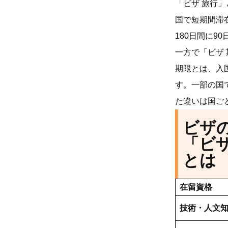
「ビザ 旅行
国で短期間滞
180日間に
一方で「ビザ
期限とは、入
す。一部の国
た違いは国ご
ビザ
「ビザ
とは
在留資格
技術・人文