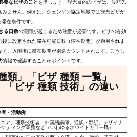
必要なビザのこと
を指します。観光目的のビザは、渡航先
含みません。例えば、シェンゲン協定地域では観光ビザが
た滞在条件です。
きる日数
の混同が起こるため注意が必要です。ビザの有効
の後に設定された滞在可能日数（滞在期間）が適用されま
なく、入国後に滞在期間が別途カウントされます。こうし
式情報で確認することがポイントです。
種類」「ビザ 種類 一覧」
」「ビザ 種類 技術」の違い
象者・活動例
ンジニア、理系技術者、外国語講師、通訳・翻訳、デザイナ
ーケティング業務など（いわゆるホワイトカラー職）