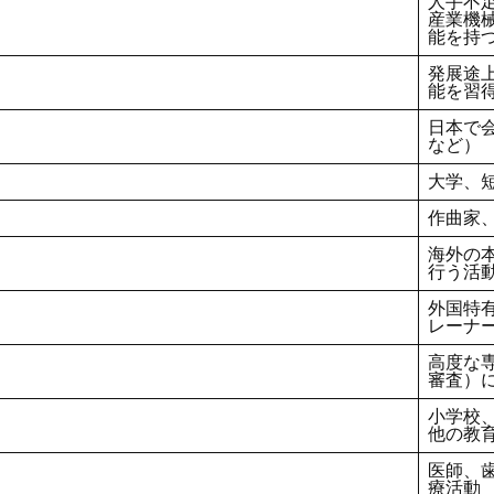
人手不
産業機
能を持
発展途
能を習
日本で
など）
大学、
作曲家
海外の
行う活
外国特
レーナ
高度な
審査）
小学校
他の教
医師、
療活動