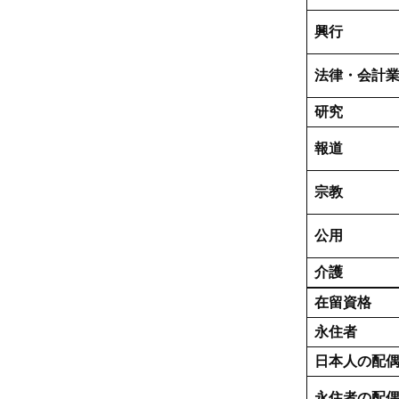
興行
法律・会計
研究
報道
宗教
公用
介護
在留資格
永住者
日本人の配
永住者の配