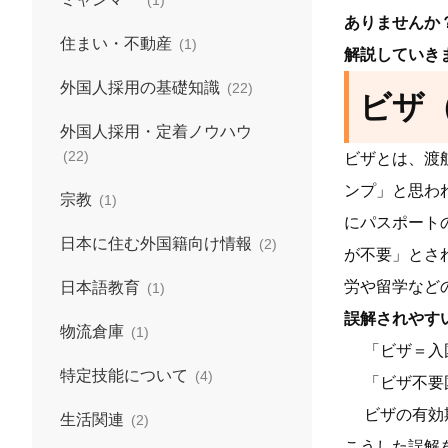
(1)
ありませんか
住まい・不動産
(1)
解説していき
外国人採用の基礎知識
(22)
ビザ
外国人採用・定着ノウハウ
(22)
ビザとは、渡
ンプ」と思わ
宗教
(1)
にパスポート
日本に住む外国籍向け情報
(2)
が不要」とさ
労や留学など
日本語教育
(1)
誤解されやす
物流倉庫
(1)
「ビザ＝入
特定技能について
(4)
「ビザ不要
ビザの有効
生活関連
(2)
こうした誤解