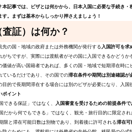
？本記事では、ビザとは何かから、日本入国に必要な手続き・
ます。まずは基本からしっかり押さえましょう！
（査証）は何か？
航先の国・地域の政府または外務機関が発行する
入国許可を求
れがちですが、実際には渡航者がその国に入国できるかどうか
の価値が高い国籍者であれば、多くの国・地域で短期滞在時に
れているだけであり、その国での
滞在条件や期間は別途確認が
の目的で長期間滞在する場合には別のビザが必要になり、入国
いポイント
国できる保証」ではなく、
入国審査を受けるための前提条件で
国だから何でもできる」ではなく、観光・旅行目的に限定され
期限と滞在可能日数は別物であり、到着後に許可される
滞在可
を防ぐためにも、渡航前には外務省や在外公館、移民局の公式