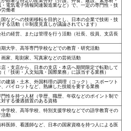
足が顕著な特定の産業分野（介護、外食、建設、素形材・
械・電気電子情報関連製造業など）で、一定の専門性・技
つ労働者
上国などへの技術移転を目的とし、日本の企業で技術・技
得する活動（※制度見直しが議論されています）
会社の経営、または管理を行う活動（社長、役員、支店長
短期大学、高等専門学校などでの教育・研究活動
、画家、彫刻家、写真家などの芸術活動
本店・支店から、日本の支店・本店へ期間限定で転勤して
動（「技術・人文知識・国際業務」に該当する業務）
有の建築・土木、外国料理の調理（コック）、スポーツト
ー、パイロットなど、熟練した技能を要する業務
専門性を持つ人材（学歴、職歴、年収などのポイント制で
に対する優遇措置のある資格
、中学校、高等学校、特別支援学校などでの語学教育その
育活動
歯科医師、看護師など、日本の国家資格を持つ人による医