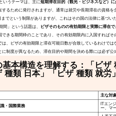
」というテーマは、主に
短期滞在目的（観光・ビジネスなど）に
在するために発行されますが、通常は就労や長期滞在の資格を
90日までという制限がありますが、これはその国の法律に基づい
 期間」という話題は、
ビザそのものの有効期限と実際に滞在で
国できる期間枠のことであり、その有効期限内に入国すればそ
では、ビザの有効期限と滞在可能日数が合致しているわけでは
とに制度が異なるため、滞在目的や期間を決める際には必ず公
の基本構造を理解する：「ビザ 
 種類 日本」「ビザ 種類 就労
主な対
ITエ
知識・国際業務
ー、マ