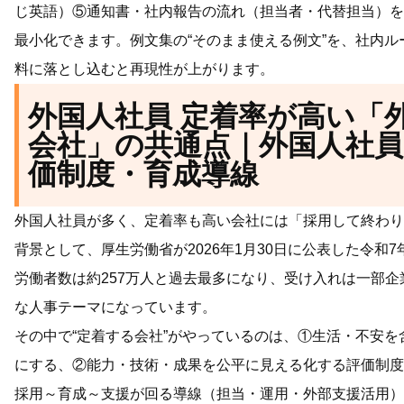
じ英語）⑤通知書・社内報告の流れ（担当者・代替担当）を
最小化できます。例文集の“そのまま使える例文”を、社内
料に落とし込むと再現性が上がります。
外国人社員 定着率が高い「
会社」の共通点｜外国人社員
価制度・育成導線
外国人社員が多く、定着率も高い会社には「採用して終わり
背景として、厚生労働省が2026年1月30日に公表した令和
労働者数は約257万人と過去最多になり、受け入れは一部
な人事テーマになっています。
その中で“定着する会社”がやっているのは、①生活・不安
にする、②能力・技術・成果を公平に見える化する評価制度
採用～育成～支援が回る導線（担当・運用・外部支援活用）