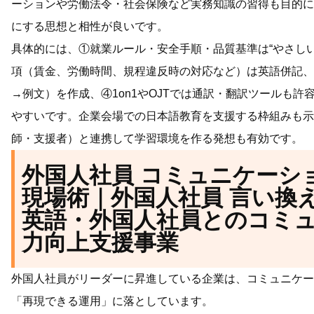
ーションや労働法令・社会保険など実務知識の習得も目的に
にする思想と相性が良いです。
具体的には、①就業ルール・安全手順・品質基準は“やさし
項（賃金、労働時間、規程違反時の対応など）は英語併記、
→例文）を作成、④1on1やOJTでは通訳・翻訳ツールも
やすいです。企業会場での日本語教育を支援する枠組みも示
師・支援者）と連携して学習環境を作る発想も有効です。
外国人社員 コミュニケーシ
現場術｜外国人社員 言い換
英語・外国人社員とのコミ
力向上支援事業
外国人社員がリーダーに昇進している企業は、コミュニケー
「再現できる運用」に落としています。