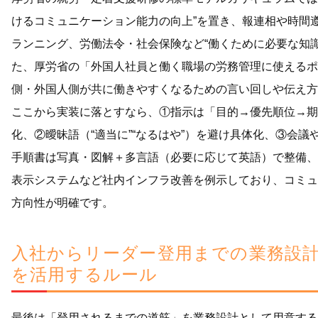
けるコミュニケーション能力の向上”を置き、報連相や時間
ランニング、労働法令・社会保険など“働くために必要な知
た、厚労省の「外国人社員と働く職場の労務管理に使えるポ
側・外国人側が共に働きやすくなるための言い回しや伝え方
ここから実装に落とすなら、①指示は「目的→優先順位→期
化、②曖昧語（“適当に”“なるはや”）を避け具体化、③会議や
手順書は写真・図解＋多言語（必要に応じて英語）で整備、
表示システムなど社内インフラ改善を例示しており、コミュ
方向性が明確です。
入社からリーダー登用までの業務設
を活用するルール
最後は「登用されるまでの道筋」を業務設計として用意する