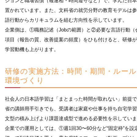
ションと職場習慣（報連相・時間遵守など）で、学んだ日本
置かれています。また、文科省の就労分野の教育モデルは参
語行動からカリキュラムを組む方向性を示しています。
企業側は、①職務記述（Jobの範囲）と②必要な言語行動
項目（報告の質、改善提案の頻度）をひも付けると、研修が
学習動機も上がります。
研修の実施方法：時間・期間・ルー
環境づくり
社会人の日本語学習は「まとまった時間が取れない」前提で
省の講師用手引きでも、受講者は家庭や仕事を持ち自宅学習
文型の積み上げより課題達成型で進める必要性を示していま
企業での運用としては、①週1回30〜60分など“固定枠”を設