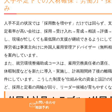
人手不足下での人材確保：労働力・採
み
人手不足の状況では「採用数を増やす」だけでは回らず、支
定着率が高い会社は、採用→受け入れ→育成→相談→評価→
し、現場が忙しくても最低限の支援が継続できるようにして
厚労省は事業主向けに外国人雇用管理アドバイザー（無料相
を案内しています。
また、就労環境整備助成コースは、雇用労務責任者の選任、
休暇制度などを新たに導入・実施し、計画期間終了後の離職
件にしています。 こうした制度を“仕組み化の資金と設計の
ど、採用と定着の両輪が回り、リーダー候補が育ちやすくな
外国人社員 トラブル／外国
お問い合わせ
早期発見から出口対応まで｜
相談予約