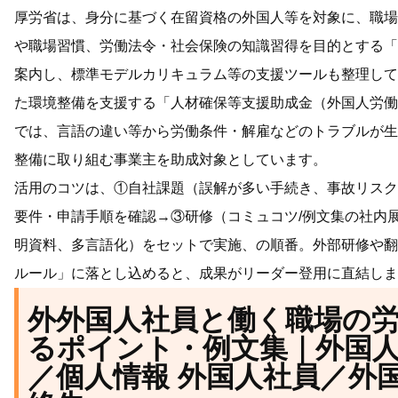
厚労省は、身分に基づく在留資格の外国人等を対象に、職場
や職場習慣、労働法令・社会保険の知識習得を目的とする「
案内し、標準モデルカリキュラム等の支援ツールも整理して
た環境整備を支援する「人材確保等支援助成金（外国人労働
では、言語の違い等から労働条件・解雇などのトラブルが生
整備に取り組む事業主を助成対象としています。
活用のコツは、①自社課題（誤解が多い手続き、事故リスク
要件・申請手順を確認→③研修（コミュコツ/例文集の社内
明資料、多言語化）をセットで実施、の順番。外部研修や翻
ルール」に落とし込めると、成果がリーダー登用に直結しま
外外国人社員と働く職場の
るポイント・例文集｜外国人
／個人情報 外国人社員／外