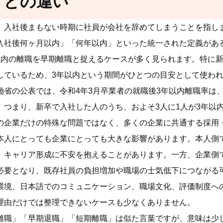
」との違い
、入社後まもない時期に社員が会社を辞めてしまうことを指し
入社後何ヶ月以内」「何年以内」といった統一された定義があ
以内の離職を早期離職と捉えるケースが多く見られます。特に新
しているため、3年以内という期間がひとつの目安として使わ
省の公表では、令和4年3月卒業者の就職後3年以内離職率は、新
。つまり、新卒で入社した人のうち、およそ3人に1人が3年以
の企業だけの特殊な問題ではなく、多くの企業に共通する採用
本人にとっても企業にとっても大きな影響があります。本人側
、キャリア形成に不安を抱えることがあります。一方、企業側
必要となり、既存社員の負担増加や職場の士気低下につながる
環境、日本語でのコミュニケーション、職場文化、評価制度へ
理由だけでは整理できないケースも少なくありません。
離職」「早期退職」「短期離職」は似た言葉ですが、意味は少