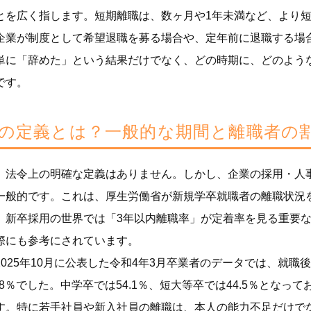
とを広く指します。短期離職は、数ヶ月や1年未満など、より
企業が制度として希望退職を募る場合や、定年前に退職する場
単に「辞めた」という結果だけでなく、どの時期に、どのよう
です。
の定義とは？一般的な期間と離職者の
、法令上の明確な定義はありません。しかし、企業の採用・人
一般的です。これは、厚生労働省が新規学卒就職者の離職状況
。新卒採用の世界では「3年以内離職率」が定着率を見る重要
際にも参考にされています。
025年10月に公表した令和4年3月卒業者のデータでは、就職
.8％でした。中学卒では54.1％、短大等卒では44.5％とな
す。特に若手社員や新入社員の離職は、本人の能力不足だけで