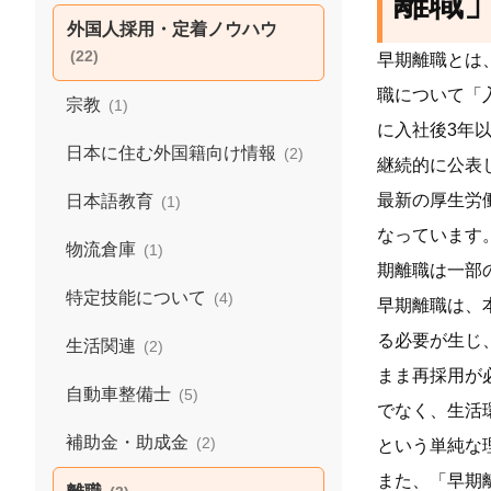
離職
外国人採用・定着ノウハウ
(22)
早期離職とは
職について「
宗教
(1)
に入社後3年
日本に住む外国籍向け情報
(2)
継続的に公表
最新の厚生労働
日本語教育
(1)
なっています
物流倉庫
(1)
期離職は一部
特定技能について
(4)
早期離職は、
る必要が生じ
生活関連
(2)
まま再採用が
自動車整備士
(5)
でなく、生活
補助金・助成金
(2)
という単純な
また、「早期