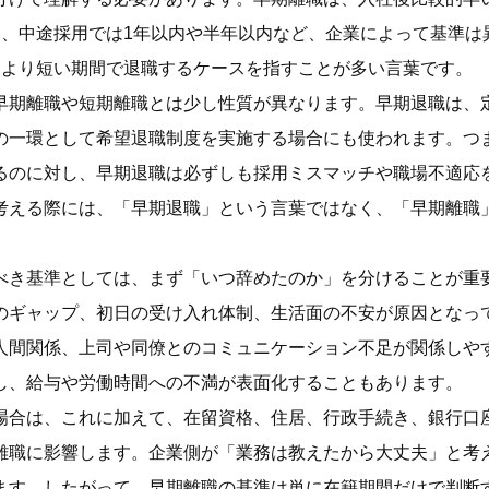
内、中途採用では1年以内や半年以内など、企業によって基準は
、より短い期間で退職するケースを指すことが多い言葉です。
早期離職や短期離職とは少し性質が異なります。早期退職は、
の一環として希望退職制度を実施する場合にも使われます。つ
るのに対し、早期退職は必ずしも採用ミスマッチや職場不適応
考える際には、「早期退職」という言葉ではなく、「早期離職
べき基準としては、まず「いつ辞めたのか」を分けることが重
のギャップ、初日の受け入れ体制、生活面の不安が原因となっ
人間関係、上司や同僚とのコミュニケーション不足が関係しや
し、給与や労働時間への不満が表面化することもあります。
場合は、これに加えて、在留資格、住居、行政手続き、銀行口
離職に影響します。企業側が「業務は教えたから大丈夫」と考
ます。したがって、早期離職の基準は単に在籍期間だけで判断