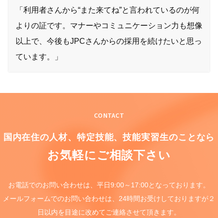
「利用者さんから“また来てね”と言われているのが何
よりの証です。マナーやコミュニケーション力も想像
以上で、今後もJPCさんからの採用を続けたいと思っ
ています。」
CONTACT
国内在住の人材、特定技能、
技能実習生のことなら
お気軽にご相談下さい
お電話でのお問い合わせは、
平日9:00～17:00となっております。
メールフォームでのお問い合わせは、
24時間お受けしておりますが
２
日以内を目途に
改めてご連絡させて頂きます。