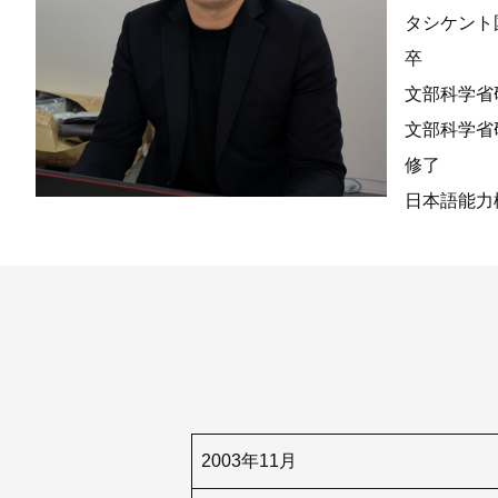
タシケント
卒
文部科学省
文部科学省
修了
日本語能力
2003年11月