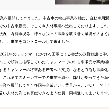
事業を展開してきました。中古車の輸出事業を軸に、自動車用潤滑油
での中古車販売、そして今人材事業へ進出しております。これ
状況、為替環境等、様々な我々の事業を取り巻く環境が大きく
処し、事業をコントロールして来ました。
、2021年のミャンマーにおける国軍による突然の政権移譲に
れまで順調に推移していたミャンマーでの中古車販売が事業継
するミャンマーの将来ある若者への支援になると判断し事業化
、これまでのミャンマーでの事業実績や、弊社が培ってきた海
事業を展開してきた多国籍企業という背景から、JPCとして十
若い人材の為にも貢献できるよう社員一同精進してまいります