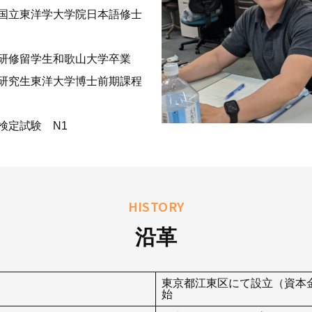
国立東洋学大学院日本語修士
研修留学生和歌山大学卒業
研究生東洋大学博士前期課程
検定試験 N1
HISTORY
沿革
東京都江東区にて設立（資本金
始