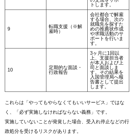
トします。
会社都合で解雇
する場合、次の
就職先を探すた
転職支援（※解
9
めの推薦状作成
雇時）
や求職活動のサ
ポートを行いま
す。
3ヶ月に1回以
上、支援担当者
が本人および上
定期的な面談・
司と面談しま
10
行政報告
す。その結果を
入国管理局へ報
告書として提出
します。
これらは「やってもやらなくてもいいサービス」ではな
く、「必ず実施しなければならない義務」です。
実施していないことが発覚した場合、受入れ停止などの行
政処分を受けるリスクがあります。