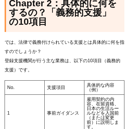
Chapter 2：具体的に何を
するの？「義務的支援」
の10項目
では、法律で義務付けられている支援とは具体的に何を指
すのでしょうか？
登録支援機関が行う主な業務は、以下の10項目（義務的
支援）です。
具体的な内容
No.
支援項目
（例）
雇用契約の内
容、在留資格、
日本の生活ルー
1
事前ガイダンス
ルなどを入国前
（または変更
前）に説明しま
す。