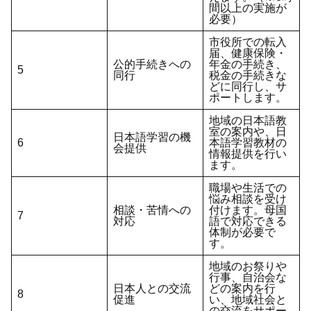
間以上の実施が
必要）
市役所での転入
届、健康保険・
公的手続きへの
年金の手続き、
5
同行
税金の手続きな
どに同行し、サ
ポートします。
地域の日本語教
室の案内や、日
日本語学習の機
6
本語学習教材の
会提供
情報提供を行い
ます。
職場や生活での
悩み相談を受け
相談・苦情への
付けます。母国
7
対応
語で対応できる
体制が必要で
す。
地域のお祭りや
行事、自治会な
日本人との交流
どの案内を行
8
促進
い、地域社会と
の交流をサポー