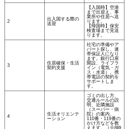
【入国時】空港
まで出迎え、事
業所や住居へ送
出入国する際の
2
ります。
送迎
【帰国時】保安
検査場まで見送
ります。
社宅の準備やア
パート探し、連
帯保証人になり
ます。銀行口座
住居確保・生活
開設、ライフラ
3
契約支援
イン（電気・ガ
ス・水道）、携
帯電話の契約を
サポートしま
す。
ゴミの出し方、
交通ルールの説
明、近隣施設
（スーパー・病
生活オリエンテ
院）の案内、
4
ーション
110番・119番の
かけ方などを教
えます。（※8時