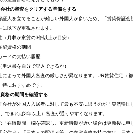
証会社の審査をクリアする準備をする
保証人を立てることが難しい外国人が多いため、「賃貸保証会
主に以下が重視されます。
性（月収が家賃の3倍以上が目安）
在留資格の期間
カードの支払い履歴
（申込書を自分で記入できるか）
社によって外国人審査の厳しさが異なります。UR賃貸住宅（
、特におすすめです。
留資格の期間を確認する
証会社が外国人入居者に対して最も不安に思うのが「突然帰国
上、できれば3年以上）審査が通りやすくなります。
の「在留期間」欄を確認し、更新時期が近い場合は更新後に申
「定住者」「日本人の配偶者等」の在留資格を持つ方は、日本