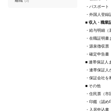
離職
(3)
・パスポート
・外国人登録
■ 収入・職業
・給与明細（
・在職証明書
・源泉徴収票
・確定申告書
■ 連帯保証
・連帯保証人
・保証会社を
■ その他
・住民票（市
・印鑑（認め
・入居申込書