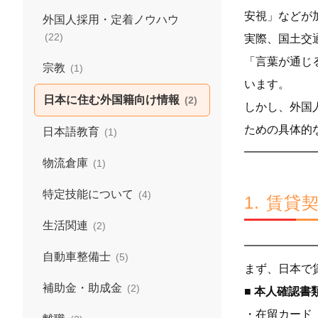
安視」などが
外国人採用・定着ノウハウ
(22)
実際、国土交
「言葉が通じ
宗教
(1)
います。
日本に住む外国籍向け情報
(2)
しかし、外国
ための具体的
日本語教育
(1)
━━━━━━
物流倉庫
(1)
特定技能について
(4)
1. 賃
生活関連
(2)
━━━━━━
自動車整備士
(5)
まず、日本で
補助金・助成金
(2)
■ 本人確認書
・在留カード