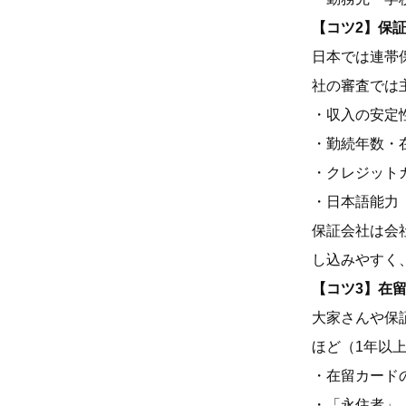
【コツ2】保
日本では連帯
社の審査では
・収入の安定
・勤続年数・
・クレジット
・日本語能力
保証会社は会
し込みやすく
【コツ3】在
大家さんや保
ほど（1年以
・在留カード
・「永住者」