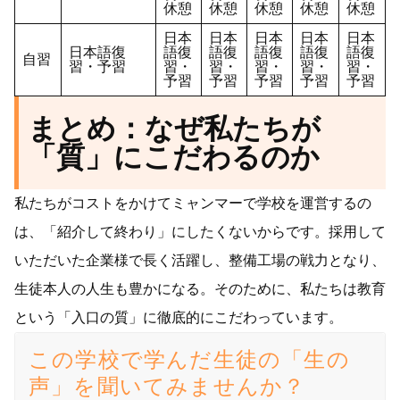
休憩
休憩
休憩
休憩
休憩
日本
日本
日本
日本
日本
日本語復
語復
語復
語復
語復
語復
自習
習・予習
習・
習・
習・
習・
習・
予習
予習
予習
予習
予習
まとめ：なぜ私たちが
「質」にこだわるのか
私たちがコストをかけてミャンマーで学校を運営するの
は、「紹介して終わり」にしたくないからです。採用して
いただいた企業様で長く活躍し、整備工場の戦力となり、
生徒本人の人生も豊かになる。そのために、私たちは教育
という「入口の質」に徹底的にこだわっています。
この学校で学んだ生徒の「生の
声」を聞いてみませんか？