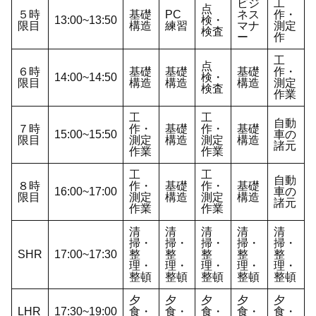
ビジ
工
点
５時
基礎
PC
ネス
作・
13:00~13:50
検・
限目
構造
練習
マナ
測定
検査
ー
作
工
点
６時
基礎
基礎
基礎
作・
14:00~14:50
検・
限目
構造
構造
構造
測定
検査
作業
工
工
自動
７時
作・
基礎
作・
基礎
15:00~15:50
車の
限目
測定
構造
測定
構造
諸元
作業
作業
工
工
自動
８時
作・
基礎
作・
基礎
16:00~17:00
車の
限目
測定
構造
測定
構造
諸元
作業
作業
清
清
清
清
清
掃・
掃・
掃・
掃・
掃・
SHR
17:00~17:30
整
整
整
整
整
理・
理・
理・
理・
理・
整頓
整頓
整頓
整頓
整頓
夕
夕
夕
夕
夕
LHR
17:30~19:00
食・
食・
食・
食・
食・