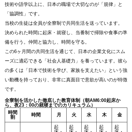
技術や語学以上に、日本の職場で大切なのが「規律」と
「協調性」です。
当校の生徒は全員が全寮制で共同生活を送っています。
決められた時間に起床・就寝し、当番制で掃除や食事の準
備を行う。仲間と協力し、時間を守る。
この6ヶ月間の共同生活を通じて、日本の企業文化にスム
ーズに適応できる「社会人基礎力」を養っています。彼ら
の多くは「日本で技術を学び、家族を支えたい」という強
い動機を持っており、非常に真面目で意欲が高いのが特徴
です。
全寮制を活かした徹底した教育体制（朝AM6:00起床か
ら、夜23：00の就寝までのカリキュラム）
時間
時間
月
火
水
木
金
割
起
起
起
起
起
床・
床・
床・
床・
床・