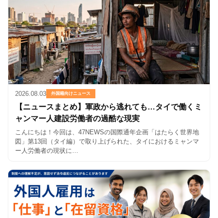
2026.08.03
外国籍向けニュース
【ニュースまとめ】軍政から逃れても…タイで働くミ
ャンマー人建設労働者の過酷な現実
こんにちは！今回は、47NEWSの国際通年企画「はたらく世界地
図」第13回（タイ編）で取り上げられた、タイにおけるミャンマ
ー人労働者の現状に…