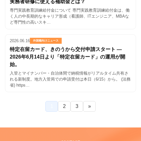
実務者研修に使える補助金とは？
専門実践教育訓練給付金について 専門実践教育訓練給付金は、働
く人の中長期的なキャリア形成（看護師、ITエンジニア、MBAな
ど専門性の高いスキ…
2026.06.16
外国籍向けニュース
特定在留カード、きのうから交付申請スタート —
2026年6月14日より「特定在留カード」の運用が開
始。
入管とマイナンバー・自治体間で納税情報がリアルタイム共有さ
れる新制度。地方入管局での申請受付は本日（6/15）から。 (法務
省) https…
投
1
2
3
»
稿
の
ペ
ー
ジ
送
り